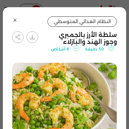
ع
tion
En
النظام الغذائي المتوسطي
سلطة الأرز بالجمبري
وجوز الهند والبازلاء
30 دقيقة
6 أشخاص