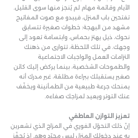
الأيام وقائمة مهام لم يُنجز منها سوى القليل.
تفتحين باب المنزل، فيبدو مع صوت المفاتيح
مشهد من البهجة: خطوات صغيرة تتسابق
نحوك، ذيل يهتز بحماس، وابتسامة تعود إلى
وجهك. في تلك اللحظة، تتوارى من ذهنك
التزامات العمل والواجبات الاجتماعية
والطموحات الشخصية، بينما يركض إليك كائن
صغير يستقبلك ببراءة مطلقة، غير مدرك أنه
يمنحك جرعة طبيعية من الطمأنينة ويخفّف
عنك التوتر ويعيد لمزاجك صفاءه.
تعزيز التوازن العاطفي
إنّ ذلك التحوّل الفوري في المزاج الذي تشعرين
به عند دخولك المنزل ليس مجرّد وهم. إذ يُحفّز