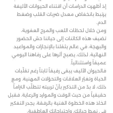
إذ أظهرت الدراسات أن اقتناء الحيوانات الأليفة
يرتبط بانخفاض معدل ضربات القلب وضغط
الدم.
ومن خلال لحظات اللعب والمرح العفوية،
تضيف هذه الكائنات إلى حياتنا حسّ الحضور
والبهجة، في عالم يثقلنا بالإنجازات والمواعيد
النهائية. لذلك، يصبح أثرها على رفاهنا اليومي
عميقاً واستثنائياً.
فالحيوان الأليف يبقى رفيقاً ثابتاً رغم تقلّبات
الحياة وتغيّر العلاقات والتحوّلات المهنية. ومع
ذلك، لا بدّ من التذكير بأنّ تربيته تتطلّب التزاماً
حقيقياً من حيث الوقت والموارد والرعاية. فقبل
اتخاذ هذه الخطوة الغنية بالرفقة، يجدر التفكير
في نمط حياتك، واحتياجاتك العاطفية،