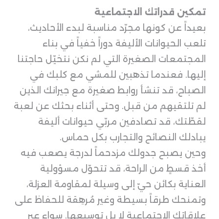
تمكين قدراتك الاجتماعية
بعيداً عن كونها مجرّد مناسبة لبدء الأحاديث،
تلعب الحيوانات الأليفة دوراً خفياً في بناء
المجتمعات الصغيرة التي لم نكن نتخيّل حاجتنا
إليها. فعندما تذهبين للمشي مع كلبك في
الصباح، قد تنشأ روابط صغيرة مع جيرانك الذين
لم تلتقيهم من قبل. وحتى أثناء بحثك عن لعبة
لقطّتك، قد تصادفين مربّي حيوانات أليفة
يبادلك النصائح والتجارب بكل حماس.
وحين يصبح جدولك مزدحماً لدرجة يصعب فيه
أخذ قسطٍ من الراحة، قد تتحوّل مسؤولية
العناية بكائن حيّ إلى وسيلة لمقاومة العزلة،
وتمنحك طرقاً بسيطة وغير مُرهِقة للحفاظ على
علاقاتك الاجتماعية لا بل توسيعها. سواء عبر