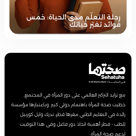
رحلة التعلّم مدى الحياة: خمس
فوائد تغيّر حياتك
مع تزايد التركيز العالمي على دور المرأة في المجتمع،
حظيت صحة المرأة باهتمام دولي كبير. وباعتبارها مؤسسة
رائدة في التعليم الطبي مقرها قطر، تدرك وايل كورنيل
للطب - قطر أهمية اتخاذ دور فاعل وفي هذا التوقيت
لدعم صحة المرأة.