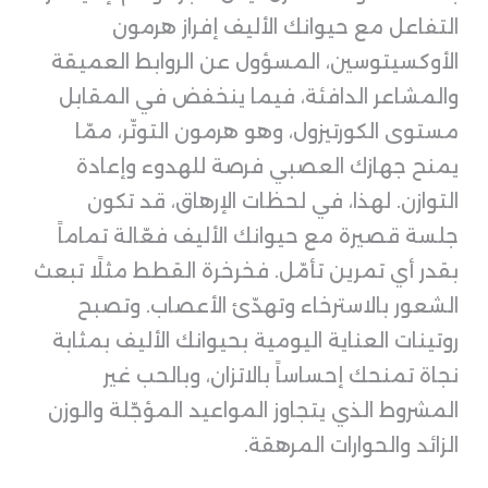
التفاعل مع حيوانك الأليف إفراز هرمون
الأوكسيتوسين، المسؤول عن الروابط العميقة
والمشاعر الدافئة، فيما ينخفض في المقابل
مستوى الكورتيزول، وهو هرمون التوتّر، ممّا
يمنح جهازك العصبي فرصة للهدوء وإعادة
التوازن. لهذا، في لحظات الإرهاق، قد تكون
جلسة قصيرة مع حيوانك الأليف فعّالة تماماً
بقدر أي تمرين تأمّل. فخرخرة القطط مثلًا تبعث
الشعور بالاسترخاء وتهدّئ الأعصاب. وتصبح
روتينات العناية اليومية بحيوانك الأليف بمثابة
نجاة تمنحك إحساساً بالاتزان، وبالحب غير
المشروط الذي يتجاوز المواعيد المؤجّلة والوزن
الزائد والحوارات المرهقة.