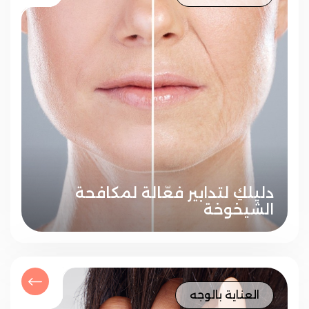
دليلكِ لتدابير فعّالة لمكافحة
الشيخوخة
العناية بالوجه