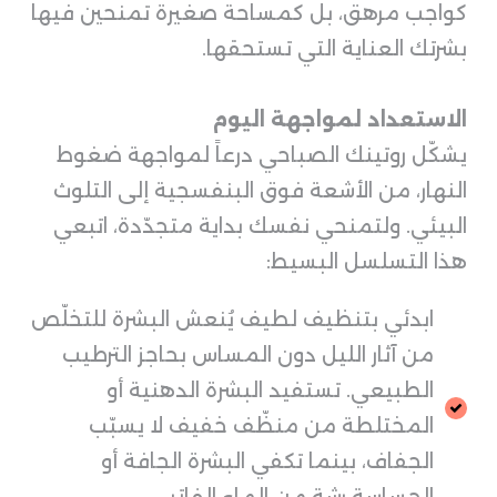
كواجب مرهق، بل كمساحة صغيرة تمنحين فيها
بشرتك العناية التي تستحقها.
الاستعداد لمواجهة اليوم
يشكّل روتينك الصباحي درعاً لمواجهة ضغوط
النهار، من الأشعة فوق البنفسجية إلى التلوث
البيئي. ولتمنحي نفسك بداية متجدّدة، اتبعي
هذا التسلسل البسيط:
ابدئي بتنظيف لطيف يُنعش البشرة للتخلّص
من آثار الليل دون المساس بحاجز الترطيب
الطبيعي. تستفيد البشرة الدهنية أو
المختلطة من منظّف خفيف لا يسبّب
الجفاف، بينما تكفي البشرة الجافة أو